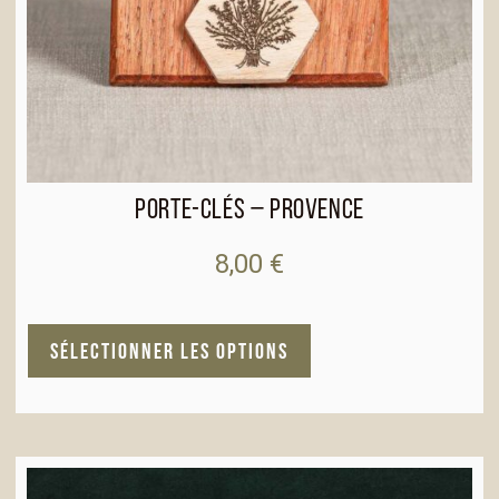
Porte-clés – Provence
8,00
€
A
SÉLECTIONNER LES OPTIONS
l
t
e
r
n