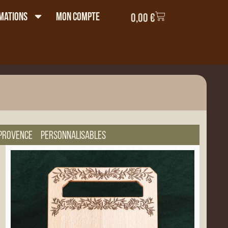
mations
Mon compte
0,00
€
 Provence
Personnalisables