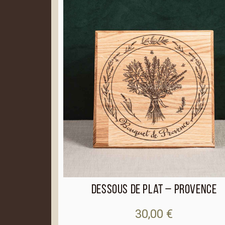
n
a
t
i
v
e
:
Dessous de plat – Provence
30,00
€