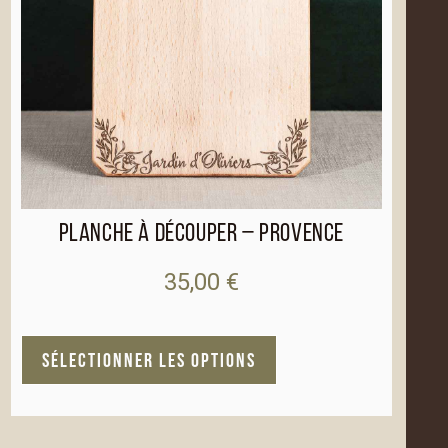
Planche à découper – Provence
35,00
€
A
SÉLECTIONNER LES OPTIONS
l
t
e
r