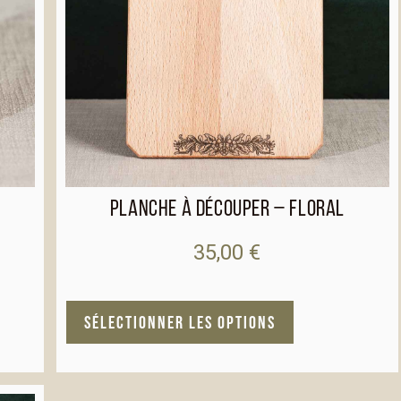
Planche à découper – Floral
35,00
€
A
SÉLECTIONNER LES OPTIONS
l
t
e
r