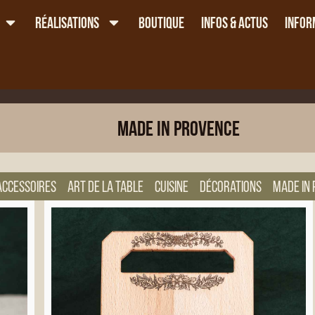
Réalisations
Boutique
Infos & Actus
Infor
Made in Provence
Accessoires
Art de la table
Cuisine
Décorations
Made in