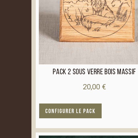
Pack 2 sous verre bois massif
20,00
€
A
CONFIGURER LE PACK
l
t
e
r