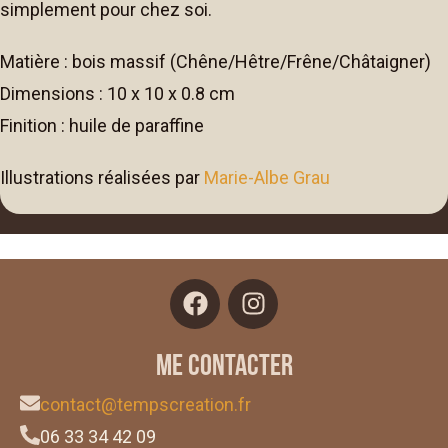
simplement pour chez soi.
e
:
Matière : bois massif (Chêne/Hêtre/Frêne/Châtaigner)
Dimensions : 10 x 10 x 0.8 cm
Finition : huile de paraffine
Illustrations réalisées par
Marie-Albe Grau
Me contacter
contact@tempscreation.fr
06 33 34 42 09