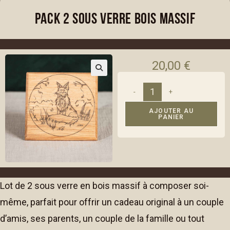
Pack 2 sous verre bois massif
20,00
€
-
+
A
AJOUTER AU
PANIER
l
t
e
r
n
Lot de 2 sous verre en bois massif à composer soi-
a
t
même, parfait pour offrir un cadeau original à un couple
i
d’amis, ses parents, un couple de la famille ou tout
v