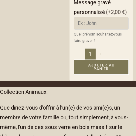
Message gravé
personnalisé
(+2,00 €)
Quel prénom souhaitez-vous
faire graver ?
-
+
AJOUTER AU
PANIER
A
l
Collection Animaux.
t
e
Que diriez-vous d’offrir à l’un(e) de vos ami(e)s, un
r
n
membre de votre famille ou, tout simplement, à vous-
a
même, l’un de ces sous verre en bois massif sur le
t