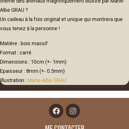
thème des animaux magnifiquement illustré par Marie-
i
Albe GRAU ?
v
e
Un cadeau à la fois original et unique qui montrera que
:
vous tenez à la personne !
Matière : bois massif
Format : carré
Dimensions : 10cm (+- 1mm)
Epaisseur : 8mm (+- 0.5mm)
Illustration :
Marie-Albe GRAU
Me contacter