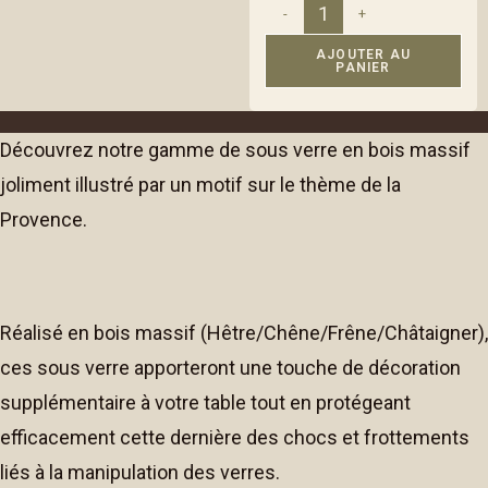
-
+
AJOUTER AU
PANIER
A
l
Découvrez notre gamme de sous verre en bois massif
t
joliment illustré par un motif sur le thème de la
e
r
Provence.
n
a
t
i
Réalisé en bois massif (Hêtre/Chêne/Frêne/Châtaigner),
v
ces sous verre apporteront une touche de décoration
e
supplémentaire à votre table tout en protégeant
:
efficacement cette dernière des chocs et frottements
liés à la manipulation des verres.