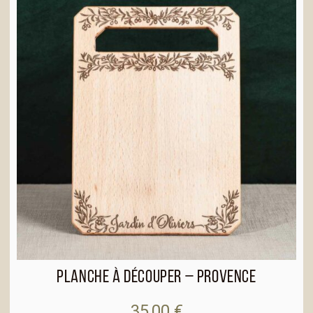
a
t
i
v
e
:
Planche à découper – Provence
35,00
€