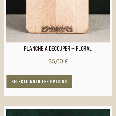
Planche à découper – Floral
35,00
€
A
SÉLECTIONNER LES OPTIONS
l
t
e
r
n