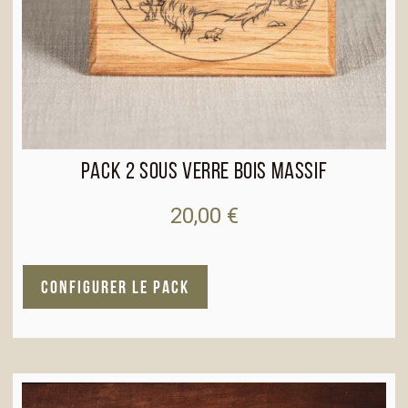
Pack 2 sous verre bois massif
20,00
€
A
CONFIGURER LE PACK
l
t
e
r
n