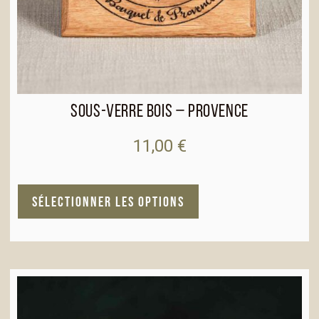
Sous-verre bois – Provence
11,00
€
A
SÉLECTIONNER LES OPTIONS
l
t
e
r
n
a
t