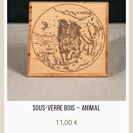
i
v
e
:
Sous-verre bois – Animal
11,00
€