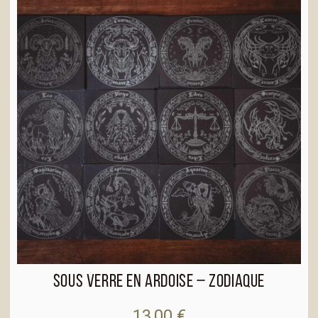
a
t
i
v
e
:
Sous verre en ardoise – Zodiaque
13,00
€